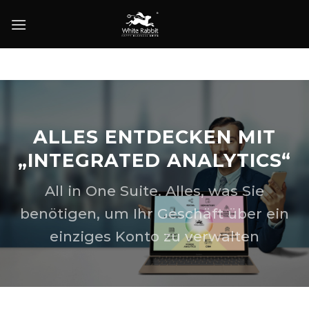
Skip
to
content
ALLES ENTDECKEN MIT
„INTEGRATED ANALYTICS“
All in One Suite. Alles, was Sie
benötigen, um Ihr Geschäft über ein
einziges Konto zu verwalten